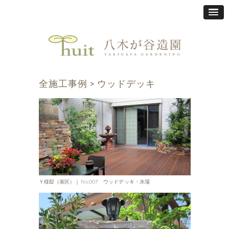
全施工事例
>
ウッドデッキ
Ｙ様邸（港区）｜ No.007 ウッドデッキ・水場