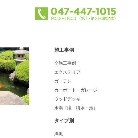
施工事例
全施工事例
エクステリア
ガーデン
カーポート・ガレージ
ウッドデッキ
水場（滝・噴水・池）
タイプ別
洋風