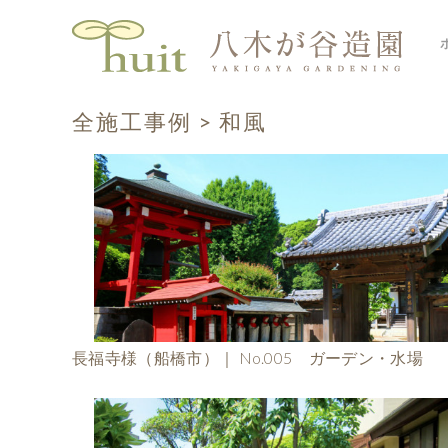
全施工事例
>
和風
長福寺様（船橋市）｜ No.005 ガーデン・水場